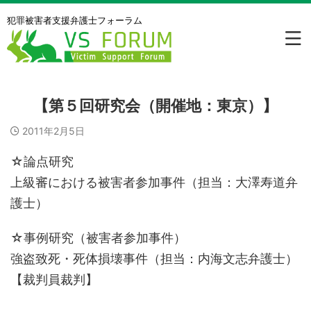
犯罪被害者⽀援弁護⼠フォーラム
【第５回研究会（開催地：東京）】
2011年2月5日
☆論点研究
上級審における被害者参加事件（担当：大澤寿道弁
護士）
☆事例研究（被害者参加事件）
強盗致死・死体損壊事件（担当：内海文志弁護士）
【裁判員裁判】