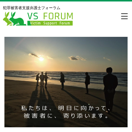
犯罪被害者⽀援弁護⼠フォーラム