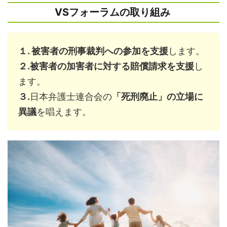
VSフォーラムの取り組み
１. 被害者の刑事裁判への参加を⽀援
します。
２.被害者の加害者に対する賠償請求を⽀援
し
ます。
３.
⽇本弁護⼠連合会の
「死刑廃⽌」の⽴場に
異議
を唱えます。