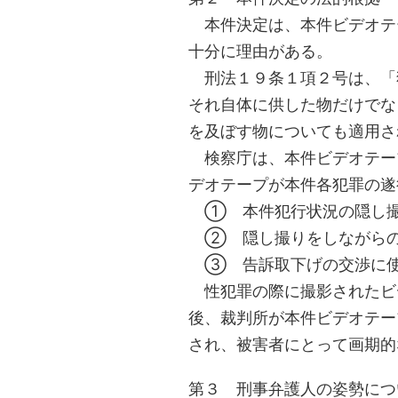
本件決定は、本件ビデオテ
十分に理由がある。
刑法１９条１項２号は、「
それ自体に供した物だけでな
を及ぼす物についても適用さ
検察庁は、本件ビデオテー
デオテープが本件各犯罪の遂
① 本件犯行状況の隠し撮
② 隠し撮りをしながらの
③ 告訴取下げの交渉に使
性犯罪の際に撮影されたビ
後、裁判所が本件ビデオテー
され、被害者にとって画期的
第３ 刑事弁護人の姿勢につ