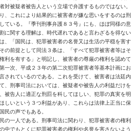
者対被疑者被告人という立場で弁護するものではない。
り、これにより結果的に被害者が嫌な思いをするのは刑
している。『季刊刑事弁護８３号』にも、ほぼ同様の意
割に関する理解は、時代遅れであると言わざるを得ない
は、「国民は、犯罪被害者の名誉又は生活の平穏を害す
その前提として同法３条は、「すべて犯罪被害者等はそ
権利を有する」と明記し、被害者の尊厳の権利を認めて
第一次、平成２３年の第二次犯罪被害者等基本計画にお
言されているのである。これを受けて、被害者は法廷内
て、刑事司法においては、被疑者や被告人の利益だけを
、被告人に適正な刑罰を科してほしい、犯罪の真実を明
ほしいという３つ利益があり、これらは法律上正当に保
国民の声でもある。
民の一人である。刑事司法に関わり、犯罪被害者の権利
の中でもとくに犯罪被害者の権利や名誉を害さないよう