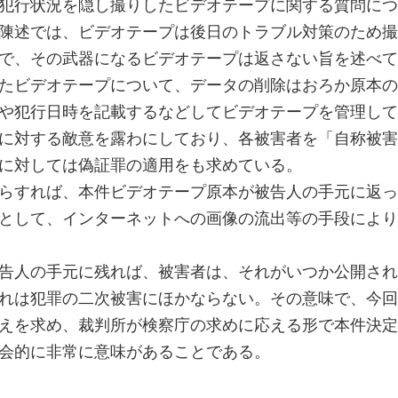
犯行状況を隠し撮りしたビデオテープに関する質問につ
陳述では、ビデオテープは後日のトラブル対策のため撮
で、その武器になるビデオテープは返さない旨を述べて
たビデオテープについて、データの削除はおろか原本の
や犯行日時を記載するなどしてビデオテープを管理して
に対する敵意を露わにしており、各被害者を「自称被害
に対しては偽証罪の適用をも求めている。
らすれば、本件ビデオテープ原本が被告人の手元に返っ
として、インターネットへの画像の流出等の手段により
告人の手元に残れば、被害者は、それがいつか公開され
れは犯罪の二次被害にほかならない。その意味で、今回
えを求め、裁判所が検察庁の求めに応える形で本件決定
会的に非常に意味があることである。