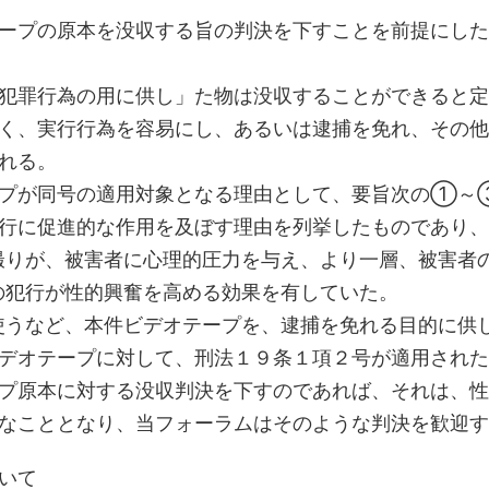
ープの原本を没収する旨の判決を下すことを前提にした
犯罪行為の用に供し」た物は没収することができると定
く、実行行為を容易にし、あるいは逮捕を免れ、その他
れる。
プが同号の適用対象となる理由として、要旨次の①～
行に促進的な作用を及ぼす理由を列挙したものであり、
りが、被害者に心理的圧力を与え、より一層、被害者
犯行が性的興奮を高める効果を有していた。
うなど、本件ビデオテープを、逮捕を免れる目的に供
デオテープに対して、刑法１９条１項２号が適用された
プ原本に対する没収判決を下すのであれば、それは、性
なこととなり、当フォーラムはそのような判決を歓迎す
いて