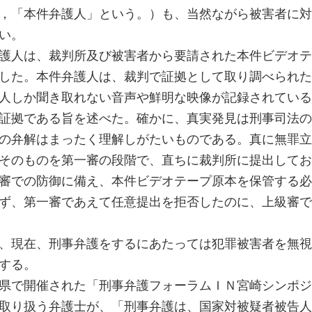
，「本件弁護人」という。）も、当然ながら被害者に対
い。
護人は、裁判所及び被害者から要請された本件ビデオテ
した。本件弁護人は、裁判で証拠として取り調べられた
人しか聞き取れない音声や鮮明な映像が記録されている
証拠である旨を述べた。確かに、真実発見は刑事司法の
の弁解はまったく理解しがたいものである。真に無罪立
そのものを第一審の段階で、直ちに裁判所に提出してお
審での防御に備え、本件ビデオテープ原本を保管する必
ず、第一審であえて任意提出を拒否したのに、上級審で
、現在、刑事弁護をするにあたっては犯罪被害者を無視
する。
県で開催された「刑事弁護フォーラムＩＮ宮崎シンポジ
取り扱う弁護士が、「刑事弁護は、国家対被疑者被告人